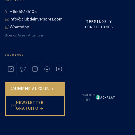
CONTACTO
+15558135105
info@clubdeinversores.com
TÉRMINOS Y
WhatsApp
CONDICIONES
Buenos Aires · Argentina
SEGUINOS
UNIRME AL CLUB →
POWERED
ACHALAY!
BY
NEWSLETTER
GRATUITO →