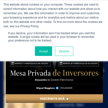
This website stores cookies on your computer. These cookies are used to
WEALTH MANAGEMENT
CDI MEMBRESÍA
NOSOTROS
collect information about how you interact with our website and allow us to
remember you. We use this information in order to improve and customize
your browsing experience and for analytics and metrics about our visitors
both on this website and other media. To find out more about the cookies we
use, see our Privacy Policy.
If you decline, your information won’t be tracked when you visit this
FUTURO · FAMILIA ·
website. A single cookie will be used in your browser to remember
LEGADO
your preference not to be tracked.
El futuro que
Accept
Decline
estás
construyendo,
planificado con
alguien al lado.
Tu patrimonio hoy sostiene
tu presente. Bien