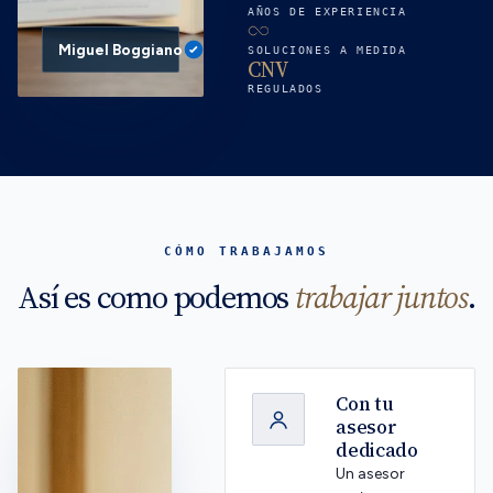
AÑOS DE EXPERIENCIA
Miguel Boggiano
Founder
SOLUCIONES A MEDIDA
CNV
REGULADOS
CÓMO TRABAJAMOS
Así es como podemos
trabajar juntos
.
Con tu
asesor
dedicado
Un asesor