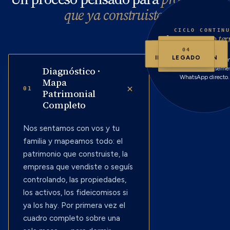
que ya construiste
.
CICLO CONTIN
El proceso
no te
02
nunca
.
01
03
04
PERFIL &
IMPLEMENTACIÓN
DIAGNÓSTICO
LEGADO
Rebalanceo · research 
DISEÑO
Diagnóstico ·
mensual · reuniones semest
WhatsApp directo.
Mapa
+
01
Patrimonial
Completo
Nos sentamos con vos y tu
familia y mapeamos todo: el
patrimonio que construiste, la
empresa que vendiste o seguís
controlando, las propiedades,
los activos, los fideicomisos si
ya los hay. Por primera vez el
cuadro completo sobre una