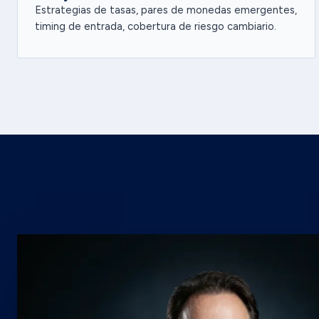
Estrategias de tasas, pares de monedas emergentes,
timing de entrada, cobertura de riesgo cambiario.