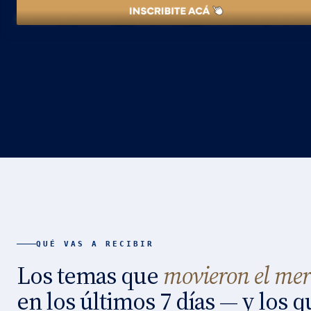
1 EMAIL / SEMANA
GRATUITO
JUEVES AM, ANTES 
QUÉ VAS A RECIBIR
Los temas que
movieron el me
en los últimos 7 días — y los 