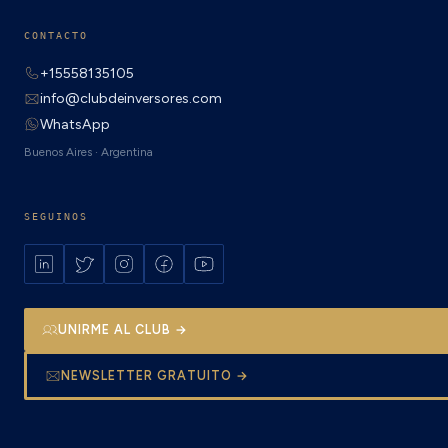
CONTACTO
+15558135105
info@clubdeinversores.com
WhatsApp
Buenos Aires · Argentina
SEGUINOS
UNIRME AL CLUB →
NEWSLETTER GRATUITO →