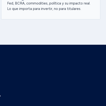
Fed, BCRA, commodities, política y su impacto real.
Lo que importa para invertir, no para titulares.
.