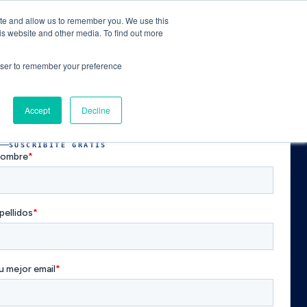
ite and allow us to remember you. We use this
ACCEDER AL CLUB
AGENDAR ASESORÍA
is website and other media. To find out more
rowser to remember your preference
Accept
Decline
SUSCRIBITE GRATIS