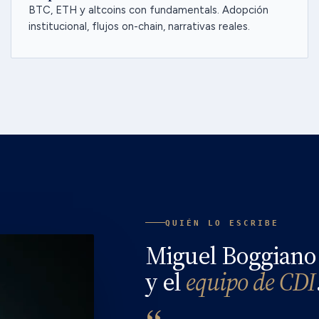
BTC, ETH y altcoins con fundamentals. Adopción
institucional, flujos on-chain, narrativas reales.
QUIÉN LO ESCRIBE
Miguel Boggiano
y el
equipo de CDI