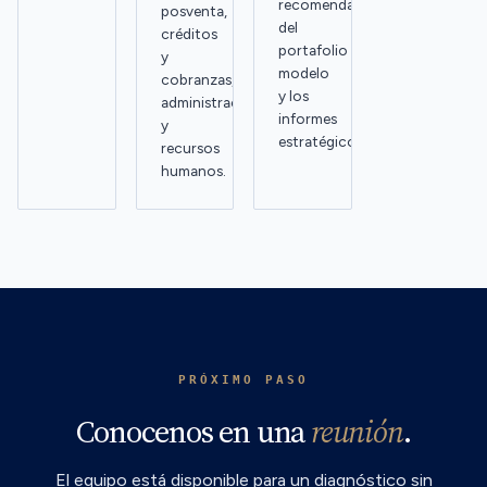
recomendaciones
posventa,
del
créditos
portafolio
y
modelo
cobranzas,
y los
administración
informes
y
estratégicos.
recursos
humanos.
PRÓXIMO PASO
Conocenos en una
reunión
.
El equipo está disponible para un diagnóstico sin