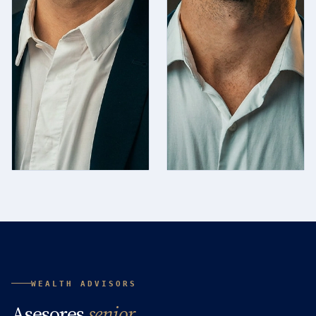
familias y
optimización
tributaria.
Managing
Partner
Head of CDI
Capital
Asesoramiento
Patrimonial
Integral
WEALTH ADVISORS
Asesores
senior
.