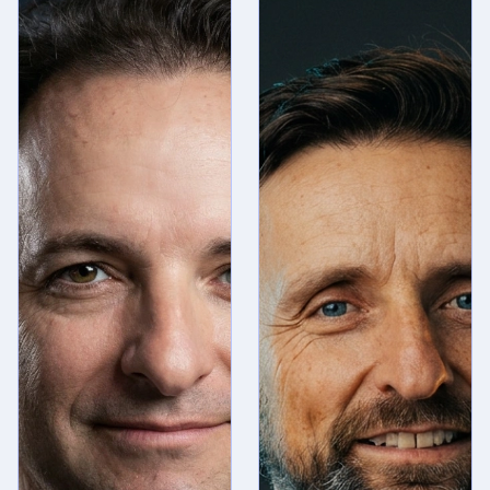
Boggiano
Economista,
especializado
en mercados
financieros con
más de 25 años
de experiencia.
Fundador de
CDI Capital y
Carta
Financiera.
Referente
mediático en
economía y
mercados en
Argentina —
presencia