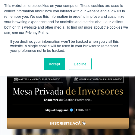
This website stores cookies on your computer. These cookies are used to
WEALTH MANAGEMENT
CDI MEMBRESÍA
NOS
collect information about how you interact with our website and allow us to
remember you. We use this information in order to improve and customize
your browsing experience and for analytics and metrics about our visitors
both on this website and other media. To find out more about the cookies we
use, see our Privacy Policy.
SOBRE NOSOTROS · EQUIPO
If you decline, your information won’t be tracked when you visit this
website. A single cookie will be used in your browser to remember
Las personas detrás
your preference not to be tracked.
de tu
patrimonio
.
Accept
Decline
Profesionales con décadas de experiencia en
mercados, banca privada, asset management y
planificación fiscal. Mismo equipo, mismo asesor,
por 10, 15, 20 años. Sin rotación, sin asimetría, sin
productos empujados.
Agendar asesoría