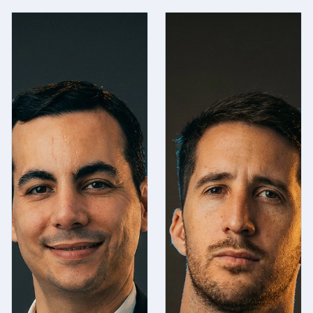
MANAGING
PARTNER
Agustín
Beret
Managing Partner
de CDI Capital.
Head of CDI
Capital, encabeza
la unidad de
Asesoramiento
Patrimonial
Integral. Expertise
en planificación
patrimonial,
estructuración de
carteras para