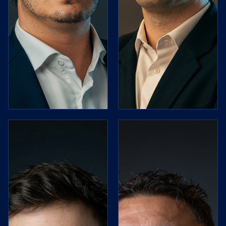
financiero y
estructuración
patrimonial.
Además, es el
responsable
de llevar
adelante el
proyecto de
CDI PRO.
Máximo
Portais
FINANCIAL
ADVISOR
Asesor Patrimonial
· Wealth Advisor
Asesoramiento
patrimonial
para familias y