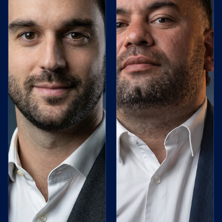
empresas. Del
diseño de la
cartera y la
planificación
patrimonial al
seguimiento del
día a día. Su
responsabilidad
es entender lo
que estás
buscando y
brindarte la
mejor solución.