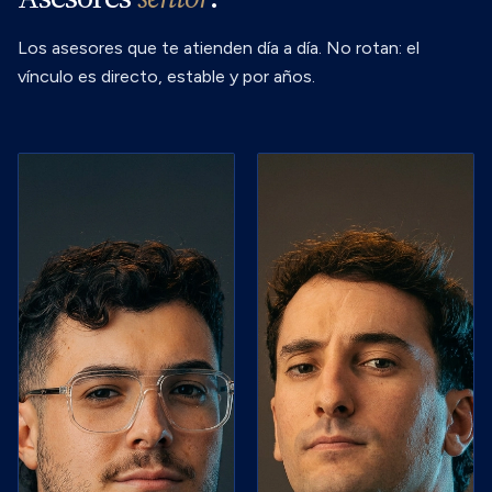
Los asesores que te atienden día a día. No rotan: el
vínculo es directo, estable y por años.
Juan
Pablo
Asprella
HEAD OF
FINANCIAL
ADVISORY &
PROJECT
MANAGER
Lidera el
equipo de
asesores, con
amplia
experiencia en
asesoramiento