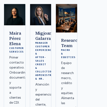
Maira
Migjoam
Pérez
Galarraga
Research
Elena
MANAGER
Team
CUSTOMER
CUSTOMER
EXPERIENCE
MACRO
SERVICES
&
&
Primer
AFTER-
EQUITIES
SALES
contacto
Equipo
CREDIT
operativo.
de
&
COLLECTIONS,
Onboarding,
research
ADMINISTRATION
documentación
macro,
& HR.
y
crédito
Atención
soporte
y
y
a
equities.
experiencia
clientes
Alimenta
del
de CDI.
las
cliente,