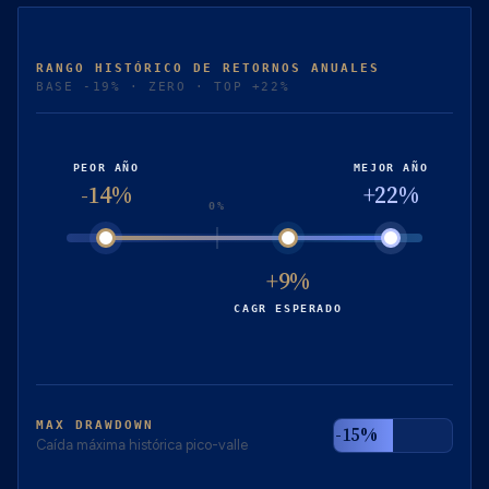
RANGO HISTÓRICO DE RETORNOS ANUALES
BASE -19% · ZERO · TOP +22%
PEOR AÑO
MEJOR AÑO
-14%
+22%
0%
+9%
CAGR ESPERADO
MAX DRAWDOWN
-15%
Caída máxima histórica pico-valle