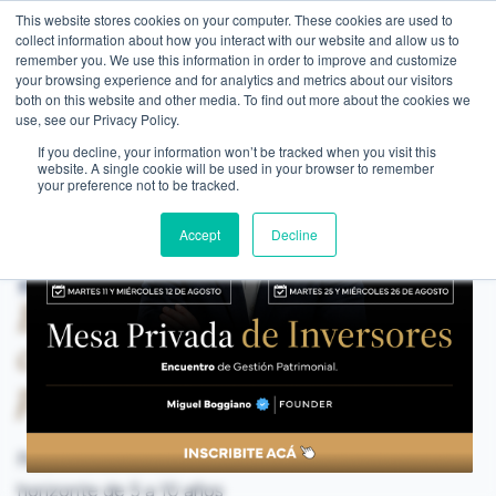
This website stores cookies on your computer. These cookies are used to
WEALTH MANAGEMENT
CDI MEMBRESÍA
NOS
collect information about how you interact with our website and allow us to
remember you. We use this information in order to improve and customize
your browsing experience and for analytics and metrics about our visitors
both on this website and other media. To find out more about the cookies we
use, see our Privacy Policy.
If you decline, your information won’t be tracked when you visit this
website. A single cookie will be used in your browser to remember
your preference not to be tracked.
PERFIL · MODERADO
Horizonte
Accept
Decline
medio.
Balance entre
crecer y
proteger.
Para inversores con
horizonte de 5 a 10 años