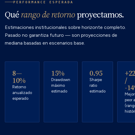
PERFORMANCE ESPERADA
Qué
rango de retorno
proyectamos.
Estimaciones institucionales sobre horizonte completo.
Pasado no garantiza futuro — son proyecciones de
mediana basadas en escenarios base.
8—
15%
0.95
+2
10%
/
Drawdown
Sharpe
-1
máximo
ratio
Retorno
estimado
estimado
anualizado
Mejor
esperado
peor 
(rang
histór