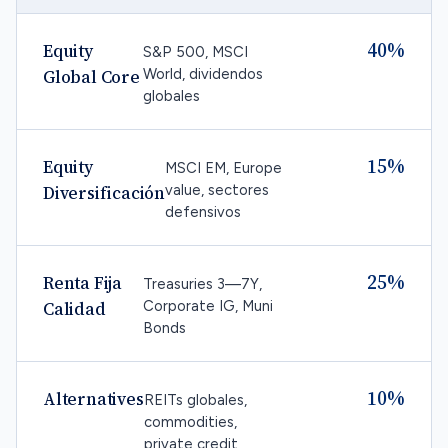
40%
Equity
S&P 500, MSCI
World, dividendos
Global Core
globales
15%
Equity
MSCI EM, Europe
value, sectores
Diversificación
defensivos
25%
Renta Fija
Treasuries 3—7Y,
Corporate IG, Muni
Calidad
Bonds
10%
Alternatives
REITs globales,
commodities,
private credit