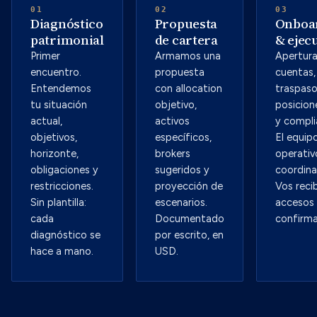
01
02
03
Diagnóstico
Propuesta
Onboa
patrimonial
de cartera
& ejec
Primer
Armamos una
Apertura
encuentro.
propuesta
cuentas,
Entendemos
con allocation
traspaso
tu situación
objetivo,
posicion
actual,
activos
y compli
objetivos,
específicos,
El equip
horizonte,
brokers
operativ
obligaciones y
sugeridos y
coordina
restricciones.
proyección de
Vos recib
Sin plantilla:
escenarios.
accesos
cada
Documentado
confirma
diagnóstico se
por escrito, en
hace a mano.
USD.