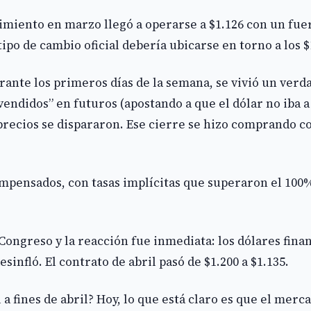
cimiento en marzo llegó a operarse a $1.126 con un fue
ipo de cambio oficial debería ubicarse en torno a los $
urante los primeros días de la semana, se vivió un ver
endidos” en futuros (apostando a que el dólar no iba a 
precios se dispararon. Ese cierre se hizo comprando c
 impensados, con tasas implícitas que superaron el 100
Congreso y la reacción fue inmediata: los dólares fina
sinfló. El contrato de abril pasó de $1.200 a $1.135.
l a fines de abril? Hoy, lo que está claro es que el merc