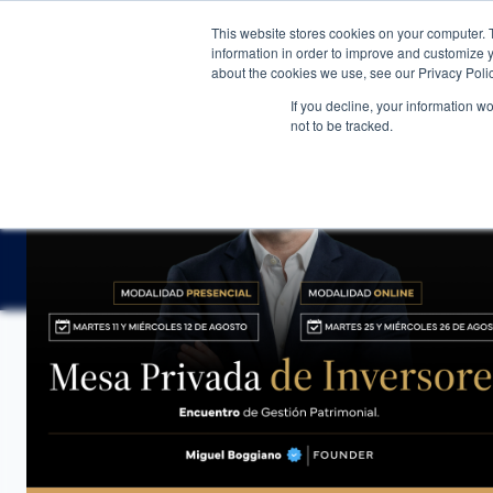
This website stores cookies on your computer. 
WEALTH MANAGEMENT
CDI ME
information in order to improve and customize y
about the cookies we use, see our Privacy Polic
If you decline, your information w
not to be tracked.
NOTICIAS
→
VOLATILIDAD CON EL DÓLAR EN ARG
ANÁLISIS DE COYUNTURA
Volatilidad con el dól
CDI Club de Inversores
·
21 de marzo de 202