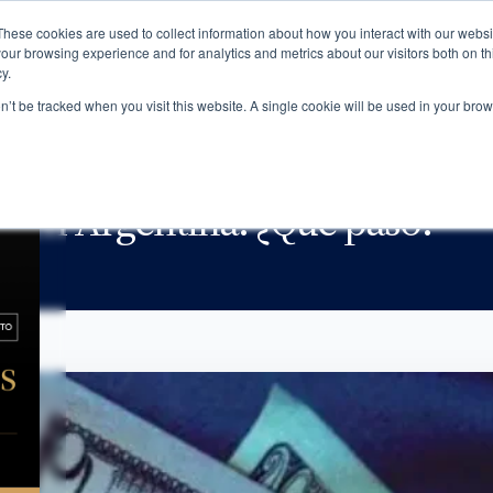
These cookies are used to collect information about how you interact with our webs
NOTICIAS
MBRESÍA
NOSOTROS
our browsing experience and for analytics and metrics about our visitors both on th
y.
on’t be tracked when you visit this website. A single cookie will be used in your b
ENTINA: ¿QUÉ PASÓ?
ar en Argentina: ¿Qué pasó?
5