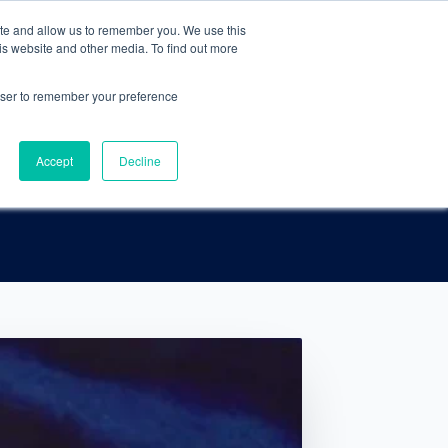
ite and allow us to remember you. We use this
ACCEDER AL CLUB
AGENDAR ASESORÍA
is website and other media. To find out more
rowser to remember your preference
Accept
Decline