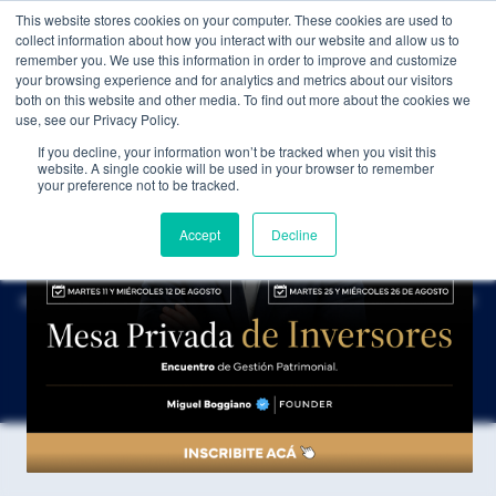
This website stores cookies on your computer. These cookies are used to
WEALTH MANAGEMENT
CDI MEMBRESÍA
NOS
collect information about how you interact with our website and allow us to
remember you. We use this information in order to improve and customize
your browsing experience and for analytics and metrics about our visitors
both on this website and other media. To find out more about the cookies we
use, see our Privacy Policy.
If you decline, your information won’t be tracked when you visit this
INFORMACIÓN LEGAL
website. A single cookie will be used in your browser to remember
your preference not to be tracked.
Términos y condiciones
Accept
Decline
El acceso y utilización de este sitio web implica la
aceptación plena de los presentes términos, así como de
todas las leyes y regulaciones aplicables.