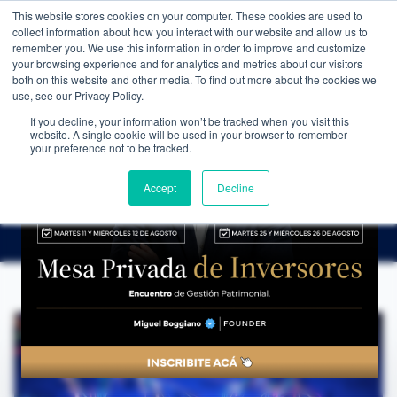
This website stores cookies on your computer. These cookies are used to
WEALTH MANAGEMENT
CDI MEMBRESÍA
NOS
collect information about how you interact with our website and allow us to
remember you. We use this information in order to improve and customize
your browsing experience and for analytics and metrics about our visitors
both on this website and other media. To find out more about the cookies we
use, see our Privacy Policy.
If you decline, your information won’t be tracked when you visit this
website. A single cookie will be used in your browser to remember
NOTICIAS
→
OPERAR CON CARRY TRADE EN EL FOREX Y SACAR BENEFICIOS
your preference not to be tracked.
ANÁLISIS DE COYUNTURA
Operar con Carry Trade en el Forex y
Accept
Decline
Sacar Beneficios
CDI Club de Inversores
·
7 de abril de 2024