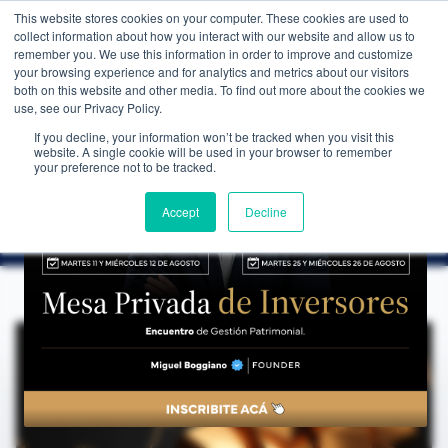
This website stores cookies on your computer. These cookies are used to
WEALTH MANAGEMENT
CDI MEMBRESÍA
NOS
collect information about how you interact with our website and allow us to
remember you. We use this information in order to improve and customize
your browsing experience and for analytics and metrics about our visitors
both on this website and other media. To find out more about the cookies we
use, see our Privacy Policy.
If you decline, your information won’t be tracked when you visit this
website. A single cookie will be used in your browser to remember
NOTICIAS
→
OPORTUNIDAD HISTÓRICA DE COMPRA EN EL ORO
your preference not to be tracked.
ANÁLISIS DE COYUNTURA
Oportunidad histórica de compra en el oro
Accept
Decline
CDI Club de Inversores
·
19 de mayo de 2024