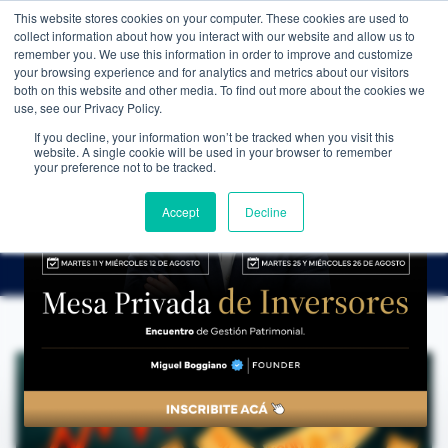
This website stores cookies on your computer. These cookies are used to
WEALTH MANAGEMENT
CDI MEMBRESÍA
NOS
collect information about how you interact with our website and allow us to
remember you. We use this information in order to improve and customize
your browsing experience and for analytics and metrics about our visitors
both on this website and other media. To find out more about the cookies we
use, see our Privacy Policy.
If you decline, your information won’t be tracked when you visit this
website. A single cookie will be used in your browser to remember
NOTICIAS
→
QUÉ PODEMOS APRENDER DEL DERRUMBE DE LAS INVERSIONES ARGENTINAS
your preference not to be tracked.
LA MIRADA DE NUESTROS EXPERTOS
Qué podemos aprender del derrumbe de
Accept
Decline
las inversiones argentinas
CDI Club de Inversores
·
19 de septiembre de 2025