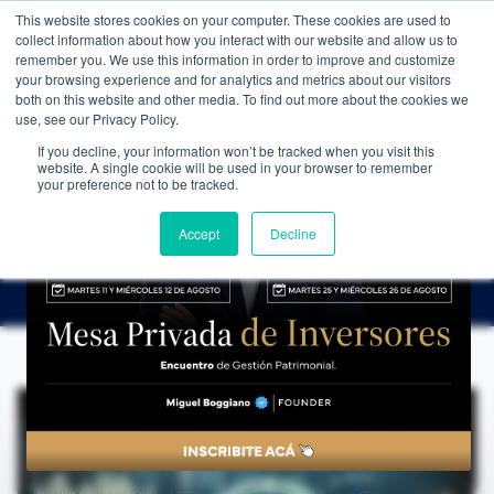
This website stores cookies on your computer. These cookies are used to
WEALTH MANAGEMENT
CDI MEMBRESÍA
NOS
collect information about how you interact with our website and allow us to
remember you. We use this information in order to improve and customize
your browsing experience and for analytics and metrics about our visitors
both on this website and other media. To find out more about the cookies we
use, see our Privacy Policy.
If you decline, your information won’t be tracked when you visit this
website. A single cookie will be used in your browser to remember
NOTICIAS
→
¿QUÉ ES EL ANÁLISIS TÉCNICO Y CÓMO APLICARLO CORRECTAMENTE?
your preference not to be tracked.
LA MIRADA DE NUESTROS EXPERTOS
¿Qué es el Análisis Técnico y cómo aplicarlo
Accept
Decline
correctamente?
CDI Club de Inversores
·
3 de noviembre de 2024