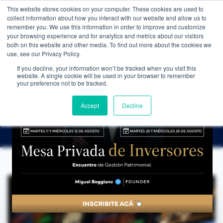
This website stores cookies on your computer. These cookies are used to
WEALTH MANAGEMENT
CDI MEMBRESÍA
NOS
collect information about how you interact with our website and allow us to
remember you. We use this information in order to improve and customize
your browsing experience and for analytics and metrics about our visitors
both on this website and other media. To find out more about the cookies we
use, see our Privacy Policy.
If you decline, your information won’t be tracked when you visit this
website. A single cookie will be used in your browser to remember
NOTICIAS
→
OPCIONES FINANCIERAS EN EL MERCADO DE VALORES: PUTS Y CALLS
your preference not to be tracked.
EDUCACIÓN FINANCIERA
Opciones Financieras en el Mercado de
Accept
Decline
Valores: Puts y Calls
CDI Club de Inversores
·
12 de febrero de 2025