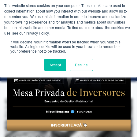
This website stores cookies on your computer. These cookies are used to
WEALTH MANAGEMENT
CDI MEMBRESÍA
NOS
collect information about how you interact with our website and allow us to
remember you. We use this information in order to improve and customize
your browsing experience and for analytics and metrics about our visitors
both on this website and other media. To find out more about the cookies we
use, see our Privacy Policy.
If you decline, your information won’t be tracked when you visit this
website. A single cookie will be used in your browser to remember
NOTICIAS
→
NUEVO MÁXIMO PARA LA PLATA
your preference not to be tracked.
LA MIRADA DE NUESTROS EXPERTOS
Nuevo máximo para la plata
Accept
Decline
CDI Club de Inversores
·
12 de julio de 2025