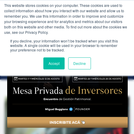
This website stores cookies on your computer. These cookies are used to
WEALTH MANAGEMENT
CDI MEMBRESÍA
NOS
collect information about how you interact with our website and allow us to
remember you. We use this information in order to improve and customize
your browsing experience and for analytics and metrics about our visitors
both on this website and other media. To find out more about the cookies we
use, see our Privacy Policy.
If you decline, your information won’t be tracked when you visit this
website. A single cookie will be used in your browser to remember
NOTICIAS
→
NETFLIX SORPRENDIÓ A TODOS
your preference not to be tracked.
ANÁLISIS DE COYUNTURA
Netflix sorprendió a todos
Accept
Decline
CDI Club de Inversores
·
21 de julio de 2024