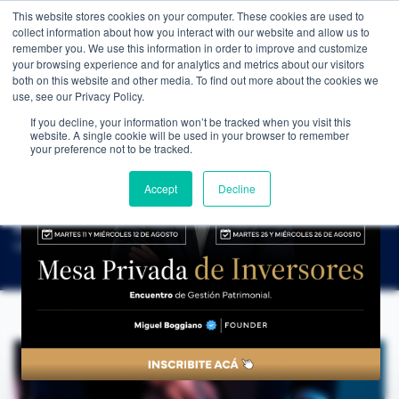
This website stores cookies on your computer. These cookies are used to
WEALTH MANAGEMENT
CDI MEMBRESÍA
NOS
collect information about how you interact with our website and allow us to
remember you. We use this information in order to improve and customize
your browsing experience and for analytics and metrics about our visitors
both on this website and other media. To find out more about the cookies we
use, see our Privacy Policy.
If you decline, your information won’t be tracked when you visit this
website. A single cookie will be used in your browser to remember
NOTICIAS
→
2025 PROMETEDOR PARA LOS MERCADOS ARGENTINOS: LOS INVERSORES AJUSTAN ESTRATEGIAS
your preference not to be tracked.
EDUCACIÓN FINANCIERA
2025 prometedor para los mercados
Accept
Decline
argentinos: los inversores ajustan
estrategias
CDI Club de Inversores
·
13 de enero de 2025