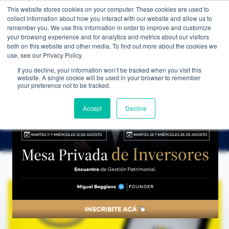
This website stores cookies on your computer. These cookies are used to
WEALTH MANAGEMENT
CDI MEMBRESÍA
NOS
collect information about how you interact with our website and allow us to
remember you. We use this information in order to improve and customize
your browsing experience and for analytics and metrics about our visitors
both on this website and other media. To find out more about the cookies we
use, see our Privacy Policy.
If you decline, your information won’t be tracked when you visit this
website. A single cookie will be used in your browser to remember
NOTICIAS
→
¿POR QUÉ LAS ACCIONES DE MERCADOLIBRE CAYERON MÁS DE 10% EN UN DÍA?
your preference not to be tracked.
ANÁLISIS DE COYUNTURA
¿Por qué las acciones de MercadoLibre
Accept
Decline
cayeron más de 10% en un día?
CDI Club de Inversores
·
24 de febrero de 2024