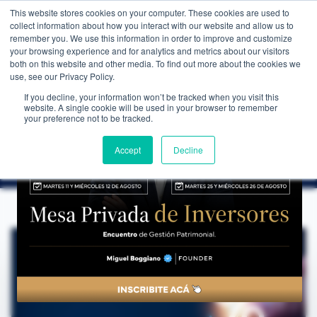
This website stores cookies on your computer. These cookies are used to
WEALTH MANAGEMENT
CDI MEMBRESÍA
NOS
collect information about how you interact with our website and allow us to
remember you. We use this information in order to improve and customize
your browsing experience and for analytics and metrics about our visitors
both on this website and other media. To find out more about the cookies we
use, see our Privacy Policy.
If you decline, your information won’t be tracked when you visit this
website. A single cookie will be used in your browser to remember
NOTICIAS
→
LOS 7 MEJORES ACTIVOS DEL 2024
your preference not to be tracked.
EDUCACIÓN FINANCIERA
Los 7 mejores activos del 2024
Accept
Decline
CDI Club de Inversores
·
20 de septiembre de 2024