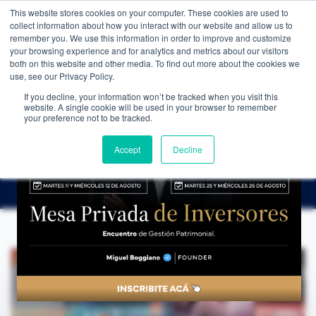
This website stores cookies on your computer. These cookies are used to
WEALTH MANAGEMENT
CDI MEMBRESÍA
NOS
collect information about how you interact with our website and allow us to
remember you. We use this information in order to improve and customize
your browsing experience and for analytics and metrics about our visitors
both on this website and other media. To find out more about the cookies we
use, see our Privacy Policy.
If you decline, your information won’t be tracked when you visit this
website. A single cookie will be used in your browser to remember
NOTICIAS
→
LAS 7 ACCIONES DE LATINOAMÉRICA QUE MÁS SUBIERON EN 2025
your preference not to be tracked.
ANÁLISIS DE COYUNTURA
Las 7 acciones de Latinoamérica que más
Accept
Decline
subieron en 2025
CDI Club de Inversores
·
13 de junio de 2025