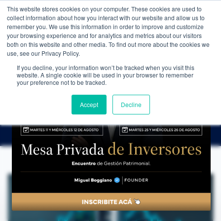
This website stores cookies on your computer. These cookies are used to
WEALTH MANAGEMENT
CDI MEMBRESÍA
NOS
collect information about how you interact with our website and allow us to
remember you. We use this information in order to improve and customize
your browsing experience and for analytics and metrics about our visitors
both on this website and other media. To find out more about the cookies we
use, see our Privacy Policy.
If you decline, your information won’t be tracked when you visit this
website. A single cookie will be used in your browser to remember
NOTICIAS
→
LAS 5 ACCIONES DE EEUU QUE MÁS SUBIERON EN MAYO
your preference not to be tracked.
LA MIRADA DE NUESTROS EXPERTOS
Las 5 acciones de EEUU que más subieron
Accept
Decline
en mayo
CDI Club de Inversores
·
30 de mayo de 2025