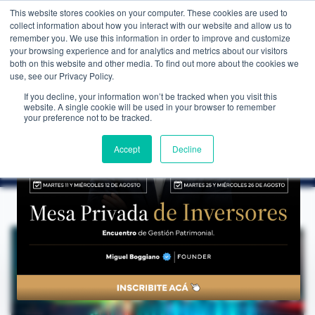
This website stores cookies on your computer. These cookies are used to
WEALTH MANAGEMENT
CDI MEMBRESÍA
NOS
collect information about how you interact with our website and allow us to
remember you. We use this information in order to improve and customize
your browsing experience and for analytics and metrics about our visitors
both on this website and other media. To find out more about the cookies we
use, see our Privacy Policy.
If you decline, your information won’t be tracked when you visit this
website. A single cookie will be used in your browser to remember
NOTICIAS
→
ESPERANDO EL BALANCE DE NVIDIA
your preference not to be tracked.
LA MIRADA DE NUESTROS EXPERTOS
Esperando el balance de NVIDIA
Accept
Decline
CDI Club de Inversores
·
20 de febrero de 2026