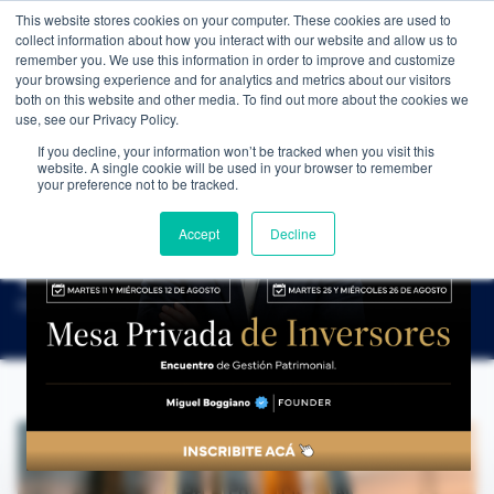
This website stores cookies on your computer. These cookies are used to
WEALTH MANAGEMENT
CDI MEMBRESÍA
NOS
collect information about how you interact with our website and allow us to
remember you. We use this information in order to improve and customize
your browsing experience and for analytics and metrics about our visitors
both on this website and other media. To find out more about the cookies we
use, see our Privacy Policy.
If you decline, your information won’t be tracked when you visit this
website. A single cookie will be used in your browser to remember
NOTICIAS
→
EN ESTA NOTA TE DIGO CUÁLES SON LOS OTROS CUATRO METALES QUE ESTÁN A PUNTO DE SALIR VOLANDO
your preference not to be tracked.
LA MIRADA DE NUESTROS EXPERTOS
En esta nota te digo cuáles son los otros
Accept
Decline
cuatro metales que están a punto de salir
volando
CDI Club de Inversores
·
11 de octubre de 2025