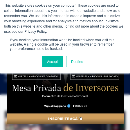
This website stores cookies on your computer. These cookies are used to
WEALTH MANAGEMENT
CDI MEMBRESÍA
NOS
collect information about how you interact with our website and allow us to
remember you. We use this information in order to improve and customize
your browsing experience and for analytics and metrics about our visitors
both on this website and other media. To find out more about the cookies we
use, see our Privacy Policy.
If you decline, your information won’t be tracked when you visit this
website. A single cookie will be used in your browser to remember
NOTICIAS
→
LA CLAVE DE LAS CARTERAS DE INVERSIÓN FAMOSAS: LA TEORÍA MODERNA Y LA FRONTERA EFICIENTE
your preference not to be tracked.
EDUCACIÓN FINANCIERA
La Clave de las Carteras de Inversión
Accept
Decline
Famosas: La Teoría Moderna y la Frontera
Eficiente
CDI Club de Inversores
·
14 de abril de 2025