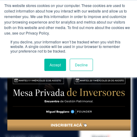
This website stores cookies on your computer. These cookies are used to
WEALTH MANAGEMENT
CDI MEMBRESÍA
NOS
collect information about how you interact with our website and allow us to
remember you. We use this information in order to improve and customize
your browsing experience and for analytics and metrics about our visitors
both on this website and other media. To find out more about the cookies we
use, see our Privacy Policy.
If you decline, your information won’t be tracked when you visit this
website. A single cookie will be used in your browser to remember
your preference not to be tracked.
Accept
Decline
CONTACTO ·
CONVERSEMOS
FORMULARIO
Una
· 2 MINUTOS
Dejanos
conversación,
tus
sin
datos.
compromiso
.
Si querés charlar