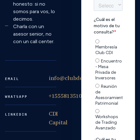
honesto: si no
somos para vos, lo
decimos.
Charla con un
asesor senior, no
con un call center.
info@clubdeinversores.com
EMAIL
+15558135105
WHATSAPP
CDI
LINKEDIN
Capital