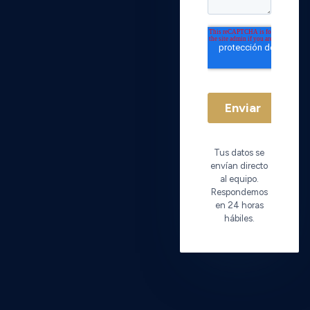
Tus datos se
envían directo
al equipo.
Respondemos
en 24 horas
hábiles.