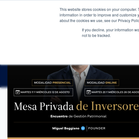
This website stores cookies on your computer. 
WEALTH MANAGEMENT
CDI ME
information in order to improve and customize y
about the cookies we use, see our Privacy Polic
If you decline, your information w
not to be tracked.
NOTICIAS
→
BOPREAL VS BONOS SOBERANOS: ¿QU
ANÁLISIS DE COYUNTURA
BOPREAL vs Bonos So
CDI Club de Inversores
·
22 de junio de 202