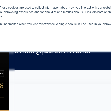
These cookies are used to collect information about how you interact with our webs
NOTICIAS
MBRESÍA
NOSOTROS
our browsing experience and for analytics and metrics about our visitors both on th
y.
on’t be tracked when you visit this website. A single cookie will be used in your b
É CONVIENE?
beranos: ¿qué conviene?
4