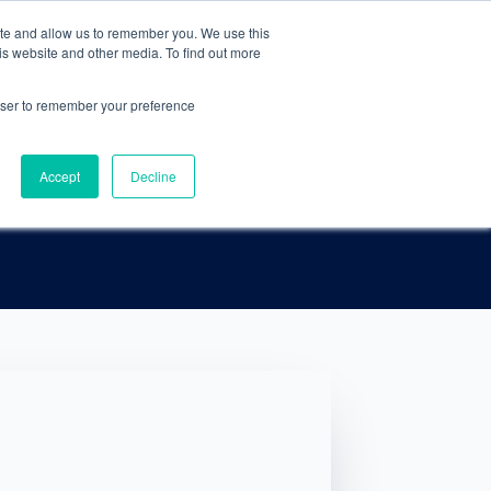
ite and allow us to remember you. We use this
ACCEDER AL CLUB
AGENDAR ASESORÍA
is website and other media. To find out more
rowser to remember your preference
Accept
Decline