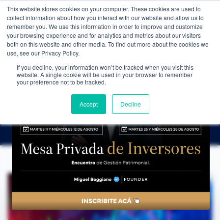
This website stores cookies on your computer. These cookies are used to
WEALTH MANAGEMENT
CDI MEMBRESÍA
NOS
collect information about how you interact with our website and allow us to
remember you. We use this information in order to improve and customize
your browsing experience and for analytics and metrics about our visitors
both on this website and other media. To find out more about the cookies we
use, see our Privacy Policy.
If you decline, your information won’t be tracked when you visit this
website. A single cookie will be used in your browser to remember
NOTICIAS
→
APROVECHAR OPORTUNIDADES EN EL MERCADO FOREX
your preference not to be tracked.
EDUCACIÓN FINANCIERA
Aprovechar Oportunidades en el Mercado
Accept
Decline
Forex
CDI Club de Inversores
·
22 de junio de 2024