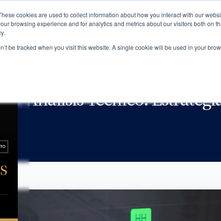
These cookies are used to collect information about how you interact with our webs
NOTICIAS
MBRESÍA
NOSOTROS
our browsing experience and for analytics and metrics about our visitors both on th
y.
on’t be tracked when you visit this website. A single cookie will be used in your b
IS TÉCNICO: ESTRATEGIAS PARA EVALUAR INVERSIONES
s. Análisis Técnico: Estrategi
025