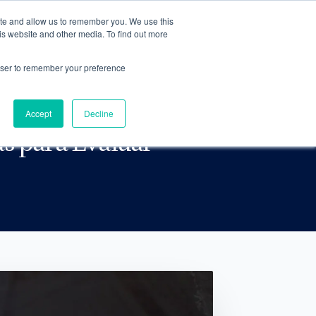
ite and allow us to remember you. We use this
ACCEDER AL CLUB
AGENDAR ASESORÍA
is website and other media. To find out more
rowser to remember your preference
Accept
Decline
as para Evaluar