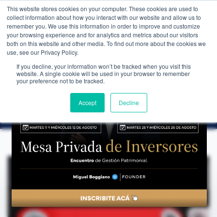
This website stores cookies on your computer. These cookies are used to
WEALTH MANAGEMENT
CDI MEMBRESÍA
NOS
collect information about how you interact with our website and allow us to
remember you. We use this information in order to improve and customize
your browsing experience and for analytics and metrics about our visitors
both on this website and other media. To find out more about the cookies we
use, see our Privacy Policy.
If you decline, your information won’t be tracked when you visit this
website. A single cookie will be used in your browser to remember
NOTICIAS
→
ÓRDENES DE STOP-LOSS EN EL TRADING
your preference not to be tracked.
EDUCACIÓN FINANCIERA
Órdenes de Stop-Loss en el Trading
Accept
Decline
CDI Club de Inversores
·
29 de febrero de 2024