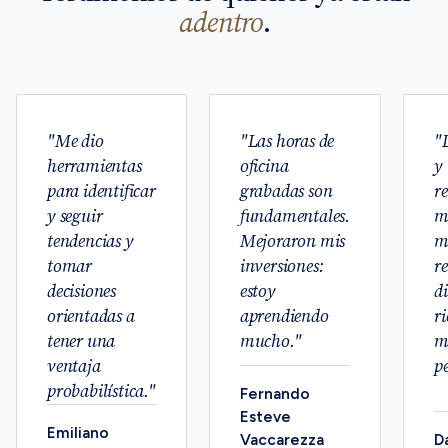
adentro
.
"Me dio
"Las horas de
"
herramientas
oficina
y
para identificar
grabadas son
r
y seguir
fundamentales.
m
tendencias y
Mejoraron mis
m
tomar
inversiones:
r
decisiones
estoy
d
orientadas a
aprendiendo
ri
tener una
mucho."
m
ventaja
p
probabilística."
Fernando
Esteve
Emiliano
Vaccarezza
D