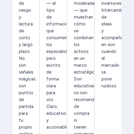
de
— el
moderada
inversores.
riesgo
tipo
— que
Intercambio
y
de
muestran
de
lectura
información
cómo
ideas
de
que
se
y
corto
consumen
combinan
acompañamien
y largo
los
los
en vivo
plazo.
especialistas,
activos
cuando
No
pero
en un
el
son
escrito
marco
mercado
señales
de
estratégico.
se
mágicas:
forma
Son
pone
son
clara
educativas:
ruidoso.
puntos
para
no son
de
vos.
recomendaciones
partida
Claro,
de
para
educativo
compra
tu
y
ni
propio
accionable.
tienen