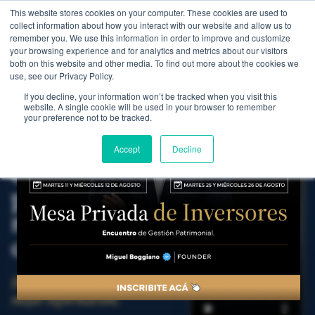
This website stores cookies on your computer. These cookies are used to
WEALTH MANAGEMENT
CDI MEMBRESÍA
NOS
collect information about how you interact with our website and allow us to
remember you. We use this information in order to improve and customize
your browsing experience and for analytics and metrics about our visitors
both on this website and other media. To find out more about the cookies we
use, see our Privacy Policy.
LA MEMBRESÍA
PREMIUM DE CDI
If you decline, your information won’t be tracked when you visit this
website. A single cookie will be used in your browser to remember
Formá parte
your preference not to be tracked.
del
Club
y
Accept
Decline
entendé qué
pasa en el
mercado con
criterio.
Decidí tus inversiones con
mejor información.