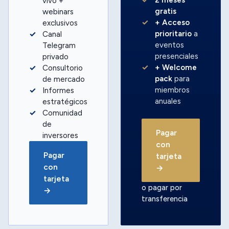
vivo +
gratis
webinars
+ Acceso
exclusivos
prioritario
a
Canal
eventos
Telegram
presenciales
privado
+ Welcome
Consultorio
pack
para
de mercado
miembros
Informes
anuales
estratégicos
Comunidad
de
Pagar
inversores
con
Pagar
tarjeta
con
→
tarjeta
o pagar por
→
transferencia