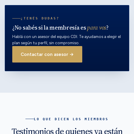
¿TENÉS DUDAS?
¿No sabés si la membresía es
para vos
?
Hablá con un asesor del equipo CDI. Te ayudamos a elegir el
plan según tu perfil, sin compromiso.
Contactar con asesor →
LO QUE DICEN LOS MIEMBROS
Testimonios de quienes ya están