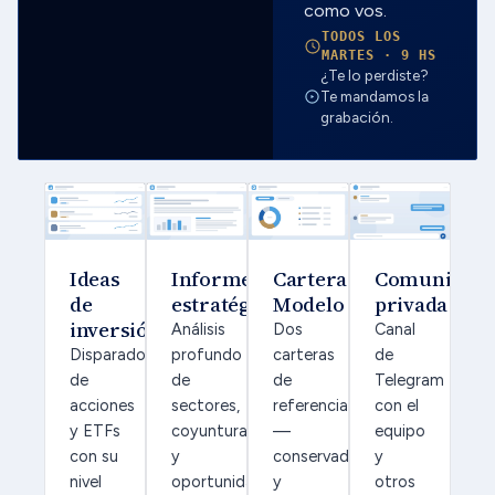
como vos.
TODOS LOS
MARTES · 9 HS
¿Te lo perdiste?
Te mandamos la
grabación.
Ideas
Informes
Carteras
Comunidad
de
estratégicos
Modelo
privada
inversión
Análisis
Dos
Canal
Disparadores
profundo
carteras
de
de
de
de
Telegram
acciones
sectores,
referencia
con el
y ETFs
coyuntura
—
equipo
con su
y
conservadora
y
nivel
oportunidades
y
otros