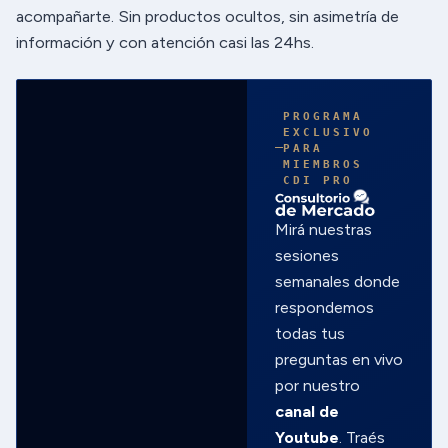
acompañarte. Sin productos ocultos, sin asimetría de
información y con atención casi las 24hs.
EN VIVO
PROGRAMA
POR
NUESTRO
EXCLUSIVO
CANAL
PARA
DE
MIEMBROS
CDI PRO
Mirá nuestras
sesiones
semanales donde
respondemos
todas tus
preguntas en vivo
por nuestro
canal de
Youtube
. Traés